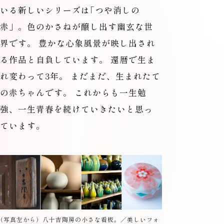
いる新しいシリーズは
「
つや消しの
赤」。色のかさねが醸し出す幽玄な世
界です。 豊かな心象風景が映し出され
る作品と自負しています。 還暦で生ま
れ変わって3年。 まだまだ、生まれたて
の赤ちゃんです。 これからも一生勉
強、一生青春を続けていきたいと思っ
ています。
（
写真左から）八十吉陶房の小さな看板。／美しいフォ