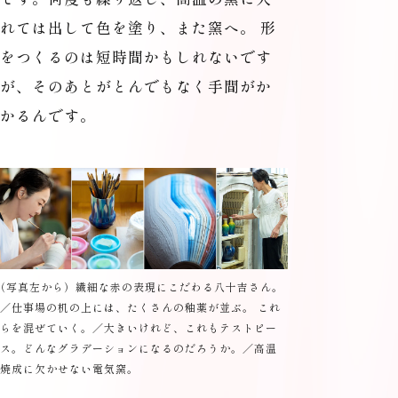
れては出して色を塗り、また窯へ。 形
をつくるのは短時間かもしれないです
が、そのあとがとんでもなく手間がか
かるんです。
（
写真左から）繊細な赤の表現にこだわる八十吉さん。
／仕事場の机の上には、たくさんの釉薬が並ぶ。 これ
らを混ぜていく。／大きいけれど、これもテストピー
ス。どんなグラデーションになるのだろうか。／高温
焼成に欠かせない電気窯。