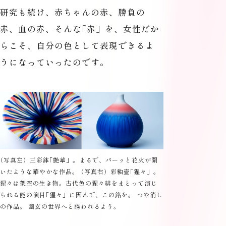
研究も続け、赤ちゃんの赤、勝負の
赤、血の赤、そんな
「
赤」を、女性だか
らこそ、自分の色として表現できるよ
うになっていったのです。
（
写真左）三彩鉢
「
艶華」。まるで、パーッと花火が開
いたような華やかな作品。
（
写真右）彩釉壷
「
猩々」。
猩々は架空の生き物。古代色の猩々緋をまとって演じ
られる能の演目
「
猩々」に因んで、この銘を。 つや消し
の作品。 幽玄の世界へと誘われるよう。