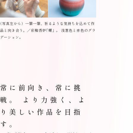
（
写真左から）一筆一筆、祈るような気持ちを込めて作
品と向き合う。／彩釉香炉
「
曙」。 浅葱色と赤色のグラ
デーション。
常に前向き、常に挑
戦。 より力強く、よ
り美しい作品を目指
す。