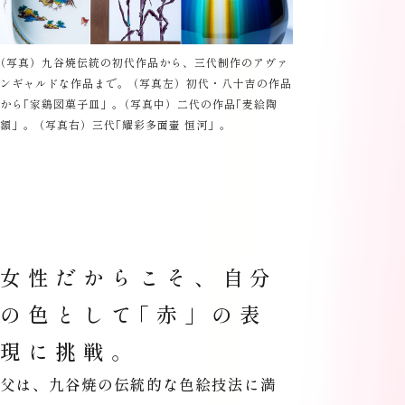
（
写真）九谷焼伝統の初代作品から、三代制作のアヴァ
ンギャルドな作品まで。
（
写真左）初代・八十吉の作品
から
「
家鶏図菓子皿」。
（
写真中）二代の作品
「
麦絵陶
額」。
（
写真右）三代
「
耀彩多面壷 恒河」。
女性だからこそ、自分
の色として
「
赤」の表
現に挑戦。
父は、九谷焼の伝統的な色絵技法に満