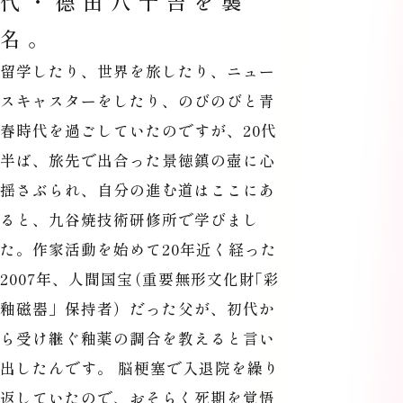
代・德田八十吉を襲
名。
留学したり、世界を旅したり、ニュー
スキャスターをしたり、のびのびと青
春時代を過ごしていたのですが、20代
半ば、旅先で出合った景徳鎮の壺に心
揺さぶられ、自分の進む道はここにあ
ると、九谷焼技術研修所で学びまし
た。作家活動を始めて20年近く経った
2007年、人間国宝
（
重要無形文化財
「
彩
釉磁器」保持者）だった父が、初代か
ら受け継ぐ釉薬の調合を教えると言い
出したんです。 脳梗塞で入退院を繰り
返していたので、おそらく死期を覚悟