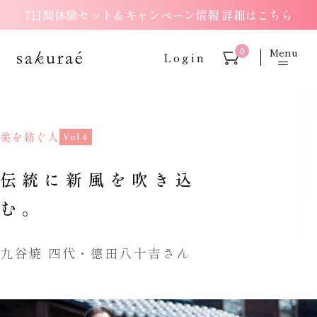
7日間体験セット＆キャンペーン情報 詳細はこちら
Menu
0
Login
美を紡ぐ人
Vol 4
伝統に新風を吹き込
む。
九谷焼 四代・德田八十吉さん