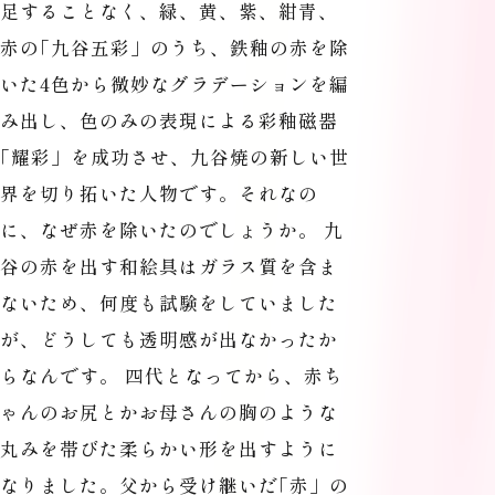
足することなく、緑、黄、紫、紺青、
赤の
「
九谷五彩」のうち、鉄釉の赤を除
いた4色から微妙なグラデーションを編
み出し、色のみの表現による彩釉磁器
「
耀彩」を成功させ、九谷焼の新しい世
界を切り拓いた人物です。それなの
に、なぜ赤を除いたのでしょうか。 九
谷の赤を出す和絵具はガラス質を含ま
ないため、何度も試験をしていました
が、どうしても透明感が出なかったか
らなんです。 四代となってから、赤ち
ゃんのお尻とかお母さんの胸のような
丸みを帯びた柔らかい形を出すように
なりました。父から受け継いだ
「
赤」の