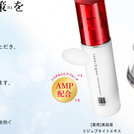
策
を
※1
ただき、
ます。
を防ぐ