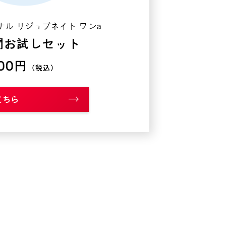
ナル
リジュブネイト ワンa
間お試しセット
00円
（税込）
こちら