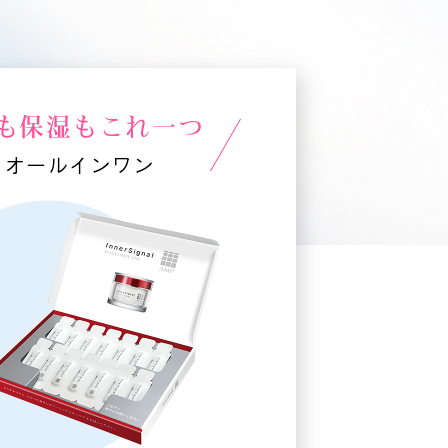
も保湿も
これ一つ
] オールインワン