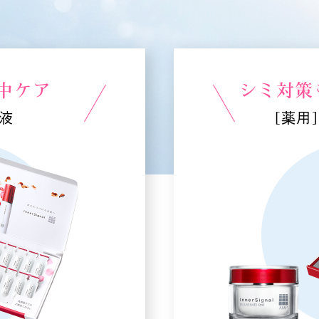
中ケア
シミ対策
容液
[薬用