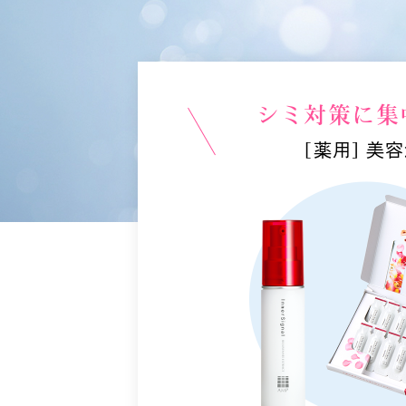
シミ対策に
集
[薬用] 美