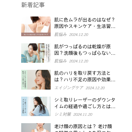
新着記事
肌に色ムラが出るのはなぜ？
原因やスキンケア・生活習慣
での改善方法を解説
肌悩み
2024.12.20
肌がつっぱるのは乾燥が原
因？洗顔後もつっぱらない肌
を目指す対策を紹介
肌悩み
2024.12.20
肌のハリを取り戻す方法と
は？ハリ不足の原因や効果的
なケアを紹介
エイジングケア
2024.12.20
シミ取りレーザーのダウンタ
イムの経過や過ごし方とは？
でやすい症状や注意点も
シミ対策
2024.11.20
老け顔の原因とは？ 老け顔