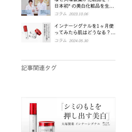
日本初* の美白化粧品を生み
出した研究員の「こだわり」
コラム
2023.10.06
とは
インナーシグナルを1ヶ月使
ってみたら肌はどうなる？効
果や本音口コミをチェック
コラム
2024.05.30
記事関連タグ