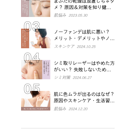
まぶたの乾燥は放置しちゃダ
メ？ 原因＆対策を知り健や
かな目元に
肌悩み
2023.05.30
ノーファンデは肌に悪い？
メリット・デメリットやノー
ファンデのポイントを解説
スキンケア
2024.10.25
シミ取りレーザーはやめた方
がいい？ 失敗しないために
知っておきたいメリット・デ
シミ対策
2024.06.27
メリットを解説
肌に色ムラが出るのはなぜ？
原因やスキンケア・生活習慣
での改善方法を解説
肌悩み
2024.12.20