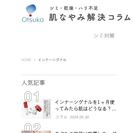
シミ対策
Otsuka Pharmaceutical Co., Ltd.
HOME
インナーシグナル
人気記事
インナーシグナルを1ヶ月使
ってみたら肌はどうなる？効
果や本音口コミをチェック
コラム
2024.05.30