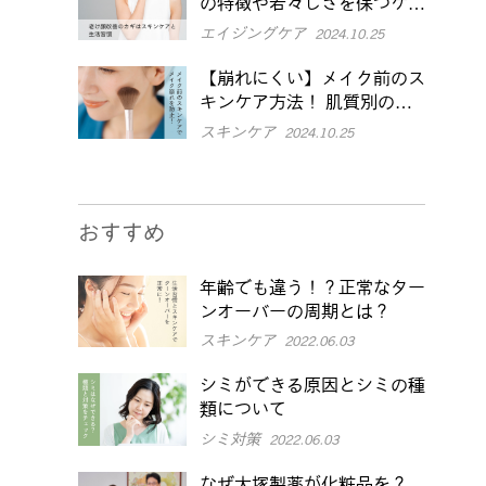
の特徴や若々しさを保つケア
を紹介
エイジングケア
2024.10.25
【崩れにくい】メイク前のス
キンケア方法！ 肌質別のポ
イントや注意点も解説
スキンケア
2024.10.25
おすすめ
年齢でも違う！？正常なター
ンオーバーの周期とは？
スキンケア
2022.06.03
シミができる原因とシミの種
類について
シミ対策
2022.06.03
なぜ大塚製薬が化粧品を？