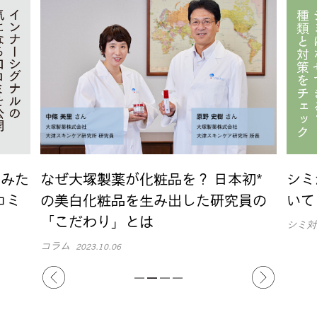
てみた
なぜ大塚製薬が化粧品を？ 日本初*
シミ
コミ
の美白化粧品を生み出した研究員の
いて
「こだわり」とは
シミ対
コラム
2023.10.06