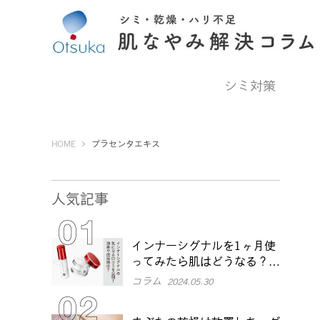
シミ対策
Otsuka Pharmaceutical Co., Ltd.
HOME
プラセンタエキス
人気記事
インナーシグナルを1ヶ月使
ってみたら肌はどうなる？効
果や本音口コミをチェック
コラム
2024.05.30