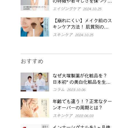
の特徴や若々しさを保つケア
を紹介
エイジングケア
2024.10.25
【崩れにくい】メイク前のス
キンケア方法！ 肌質別のポ
イントや注意点も解説
スキンケア
2024.10.25
おすすめ
なぜ大塚製薬が化粧品を？
日本初* の美白化粧品を生み
出した研究員の「こだわり」
コラム
2023.10.06
とは
年齢でも違う！？正常なター
ンオーバーの周期とは？
スキンケア
2022.06.03
インナーシグナルを1ヶ月使