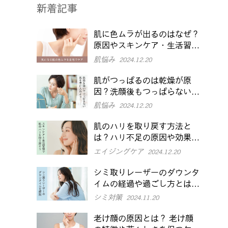
新着記事
肌に色ムラが出るのはなぜ？
原因やスキンケア・生活習慣
での改善方法を解説
肌悩み
2024.12.20
肌がつっぱるのは乾燥が原
因？洗顔後もつっぱらない肌
を目指す対策を紹介
肌悩み
2024.12.20
肌のハリを取り戻す方法と
は？ハリ不足の原因や効果的
なケアを紹介
エイジングケア
2024.12.20
シミ取りレーザーのダウンタ
イムの経過や過ごし方とは？
でやすい症状や注意点も
シミ対策
2024.11.20
老け顔の原因とは？ 老け顔