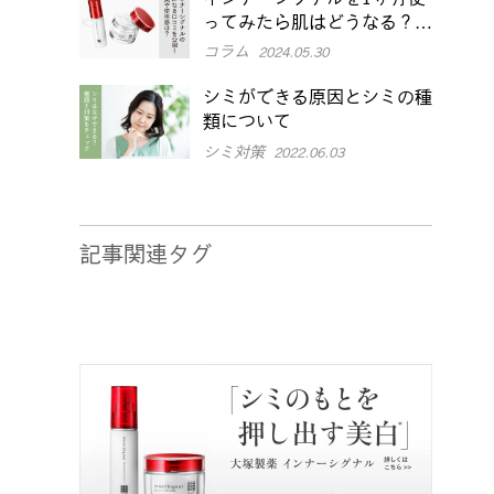
ってみたら肌はどうなる？効
果や本音口コミをチェック
コラム
2024.05.30
シミができる原因とシミの種
類について
シミ対策
2022.06.03
記事関連タグ