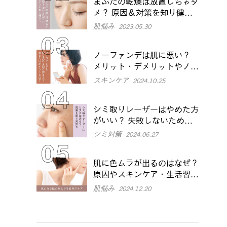
まぶたの乾燥は放置しちゃダ
メ？ 原因＆対策を知り健や
かな目元に
肌悩み
2023.05.30
ノーファンデは肌に悪い？
メリット・デメリットやノー
ファンデのポイントを解説
スキンケア
2024.10.25
シミ取りレーザーはやめた方
がいい？ 失敗しないために
知っておきたいメリット・デ
シミ対策
2024.06.27
メリットを解説
肌に色ムラが出るのはなぜ？
原因やスキンケア・生活習慣
での改善方法を解説
肌悩み
2024.12.20