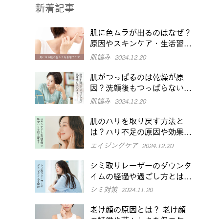
新着記事
肌に色ムラが出るのはなぜ？
原因やスキンケア・生活習慣
での改善方法を解説
肌悩み
2024.12.20
肌がつっぱるのは乾燥が原
因？洗顔後もつっぱらない肌
を目指す対策を紹介
肌悩み
2024.12.20
肌のハリを取り戻す方法と
は？ハリ不足の原因や効果的
なケアを紹介
エイジングケア
2024.12.20
シミ取りレーザーのダウンタ
イムの経過や過ごし方とは？
でやすい症状や注意点も
シミ対策
2024.11.20
老け顔の原因とは？ 老け顔