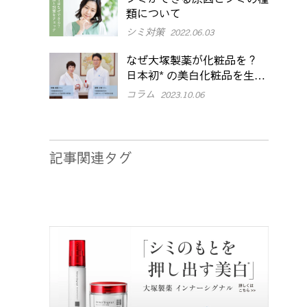
類について
シミ対策
2022.06.03
なぜ大塚製薬が化粧品を？
日本初* の美白化粧品を生み
出した研究員の「こだわり」
コラム
2023.10.06
とは
記事関連タグ