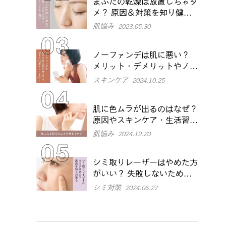
まぶたの乾燥は放置しちゃダ
メ？ 原因＆対策を知り健や
かな目元に
肌悩み
2023.05.30
ノーファンデは肌に悪い？
メリット・デメリットやノー
ファンデのポイントを解説
スキンケア
2024.10.25
肌に色ムラが出るのはなぜ？
原因やスキンケア・生活習慣
での改善方法を解説
肌悩み
2024.12.20
シミ取りレーザーはやめた方
がいい？ 失敗しないために
知っておきたいメリット・デ
シミ対策
2024.06.27
メリットを解説