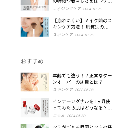
の特徴や若々しさを保つケア
を紹介
エイジングケア
2024.10.25
【崩れにくい】メイク前のス
キンケア方法！ 肌質別のポ
イントや注意点も解説
スキンケア
2024.10.25
おすすめ
年齢でも違う！？正常なター
ンオーバーの周期とは？
スキンケア
2022.06.03
インナーシグナルを1ヶ月使
ってみたら肌はどうなる？効
果や本音口コミをチェック
コラム
2024.05.30
シミができる原因とシミの種