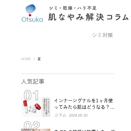
シミ対策
Otsuka Pharmaceutical Co., Ltd.
HOME
夏
人気記事
インナーシグナルを1ヶ月使
ってみたら肌はどうなる？効
果や本音口コミをチェック
コラム
2024.05.30