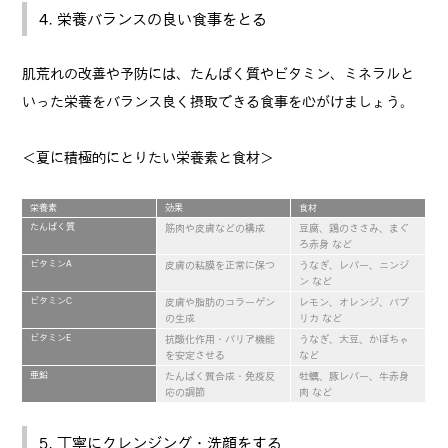
4. 栄養バランスの良い食事をとる
肌荒れの改善や予防には、たんぱく質やビタミン、ミネラルと
いった栄養をバランス良く摂取できる食事を心がけましょう。
＜夏に積極的にとりたい栄養素と食材＞
栄養素
効果
食材
たんぱく質
筋肉や皮膚などの構成
豆腐、鶏のささみ、まぐ
ろ赤身 など
ビタミンA
皮膚の粘膜を正常に保つ
うなぎ、レバー、ニンジ
ン など
ビタミンC
皮膚や脂肪のコラーゲン
レモン、オレンジ、パプ
の生成
リカ など
ビタミンE
抗酸化作用・バリア機能
うなぎ、大豆、かぼちゃ
を安定させる
など
亜鉛
たんぱく質合成・免疫反
牡蠣、豚レバー、牛赤身
応の調節
肉 など
5. 丁寧にクレンジング・洗顔をする