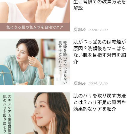
生活習慣での改善方法を
解説
肌悩み
2024.12.20
肌がつっぱるのは乾燥が
原因？洗顔後もつっぱら
ない肌を目指す対策を紹
介
肌悩み
2024.12.20
肌のハリを取り戻す方法
とは？ハリ不足の原因や
効果的なケアを紹介