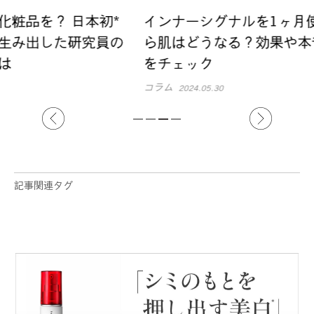
初*
インナーシグナルを1ヶ月使ってみた
年齢
員の
ら肌はどうなる？効果や本音口コミ
バー
をチェック
スキン
コラム
2024.05.30
記事関連タグ