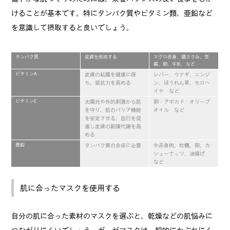
けることが基本です。特にタンパク質やビタミン類、亜鉛など
を意識して摂取すると良いでしょう。
タンパク質
皮膚を形成する
マグロ赤身、鶏ささみ、豆
腐、卵、牛乳 など
ビタミンA
皮膚の粘膜を健康に保
レバー、ウナギ、ニンジ
ち、抵抗力を高める
ン、ほうれん草、モロヘ
イヤ など
ビタミンE
太陽光や外的刺激から肌
卵・アボカド・オリーブ
を守り、肌のバリア機能
オイル など
を安定させる。血行を促
進し皮膚の新陳代謝を高
める
亜鉛
タンパク質の合成に必要
牛赤身肉、牡蠣、卵、カ
シューナッツ、油揚げ
など
肌に合ったマスクを使用する
自分の肌に合った素材のマスクを選ぶと、乾燥などの肌悩みに
つながりにくいでしょう。ガーゼマスクは一般的にかぶれにく