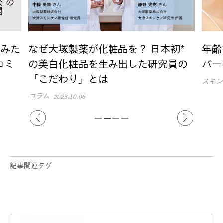
初*
年齢でも違う！？正常なターンオー
シミ
員の
バーの周期とは？
いて
スキンケア
シミ対
2022.06.03
記事関連タグ