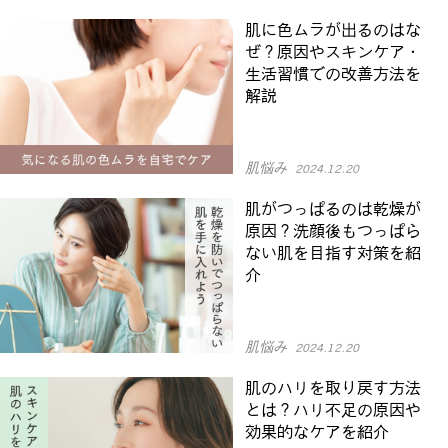
肌に色ムラが出るのはな
ぜ？原因やスキンケア・
生活習慣での改善方法を
解説
肌悩み
2024.12.20
肌がつっぱるのは乾燥が
原因？洗顔後もつっぱら
ない肌を目指す対策を紹
介
肌悩み
2024.12.20
肌のハリを取り戻す方法
とは？ハリ不足の原因や
効果的なケアを紹介