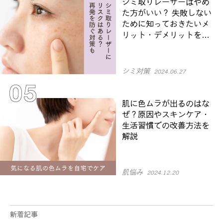
シミ取りレーザーはやめ
た方がいい？ 失敗しない
ために知っておきたいメ
リット・デメリットを解
説
シミ対策
2024.06.27
肌に色ムラが出るのはな
ぜ？原因やスキンケア・
生活習慣での改善方法を
解説
肌悩み
2024.12.20
新着記事